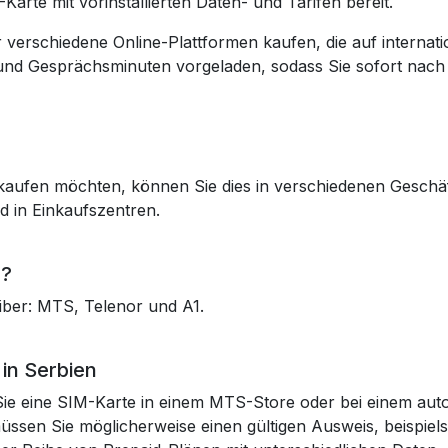
Karte mit vorinstallierten Daten- und Tarifen bereit.
verschiedene Online-Plattformen kaufen, die auf internatio
und Gesprächsminuten vorgeladen, sodass Sie sofort nach 
e kaufen möchten, können Sie dies in verschiedenen Geschä
 in Einkaufszentren.
n?
iber: MTS, Telenor und A1.
in Serbien
ie eine SIM-Karte in einem MTS-Store oder bei einem autor
müssen Sie möglicherweise einen gültigen Ausweis, beispiel