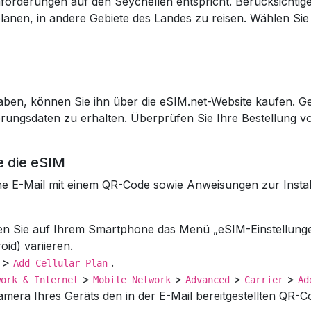
forderungen auf den Seychellen entspricht. Berücksichtige
anen, in andere Gebiete des Landes zu reisen. Wählen Sie
aben, können Sie ihn über die eSIM.net-Website kaufen. G
rungsdaten zu erhalten. Überprüfen Sie Ihre Bestellung vo
ie die eSIM
e E-Mail mit einem QR-Code sowie Anweisungen zur Install
n Sie auf Ihrem Smartphone das Menü „eSIM-Einstellunge
id) variieren.
>
.
Add Cellular Plan
>
>
>
>
work & Internet
Mobile Network
Advanced
Carrier
Ad
mera Ihres Geräts den in der E-Mail bereitgestellten QR-C