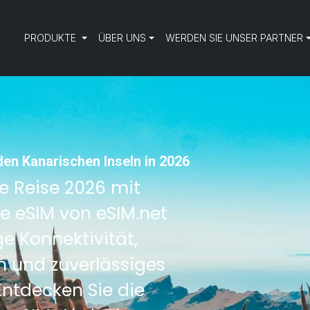
PRODUKTE
ÜBER UNS
WERDEN SIE UNSER PARTNER
den Kanarischen Inseln in 2026
he Reise 2026 mit
ne eSIM von eSIM.net
e Konnektivität,
 und zuverlässiges
ntdecken Sie die