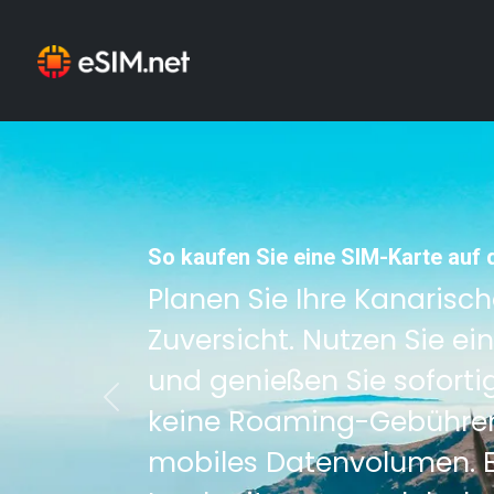
So kaufen Sie eine SIM-Karte auf 
Planen Sie Ihre Kanarisc
Zuversicht. Nutzen Sie ei
und genießen Sie sofortig
Previous
keine Roaming-Gebühren
mobiles Datenvolumen. E