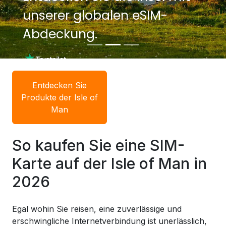
unserer globalen eSIM-
unserer globalen eSIM-
Abdeckung.
Abdeckung.
Entdecken Sie
Produkte der Isle of
Man
So kaufen Sie eine SIM-
Karte auf der Isle of Man in
2026
Egal wohin Sie reisen, eine zuverlässige und
erschwingliche Internetverbindung ist unerlässlich,