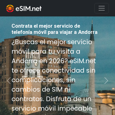
Contrata el mejor servicio de
telefonía móvil para viajar a Andorra
¿Buscas el mejor servicio
móvil para tu visita a
Andorra en 2026? eSIM.net
te ofrece conectividad sin
complicaciones, sin
Previous
Nex
cambios de SIM ni
contratos. Disfruta de un
servicio móvil impecable