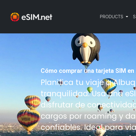
PRODUCTS
S
Cómo comprar una tarjeta SIM en 
Planifica tu viaje a Alb
tranquilidad. Usa una eS
disfrutar de conectivida
Previous
cargos por roaming y da
confiables. Ideal para via