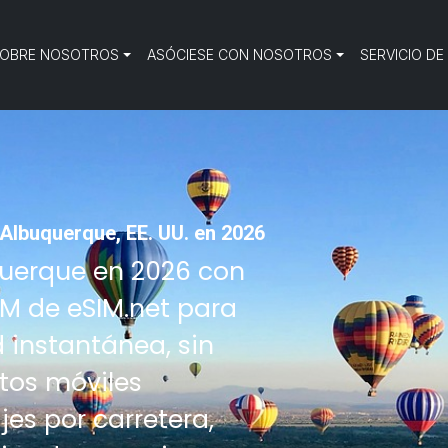
OBRE NOSOTROS
ASÓCIESE CON NOSOTROS
SERVICIO DE
Albuquerque, EE. UU. en 2026
uquerque en 2026 con
IM de eSIM.net para
d instantánea, sin
tos móviles
jes por carretera,