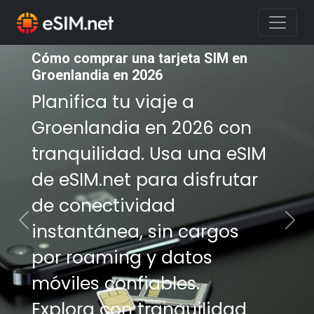
Cómo comprar una tarjeta SIM en
Cómo comprar una tarjeta SIM en
Groenlandia en 2026
Groenlandia en 2026
Planifica tu viaje a
Planifica tu viaje a
Groenlandia en 2026 con
Groenlandia en 2026 con
tranquilidad. Usa una eSIM
tranquilidad. Usa una eSIM
de eSIM.net para disfrutar
de eSIM.net para disfrutar
de conectividad
de conectividad
instantánea, sin cargos
instantánea, sin cargos
Previous
Nex
por roaming y datos
por roaming y datos
móviles confiables.
móviles confiables.
Explora con tranquilidad
Explora con tranquilidad