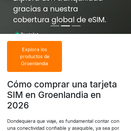
gracias a nuestra
gracias a nuestra
cobertura global de eSIM.
cobertura global de eSIM.
Explora los
productos de
Groenlandia
Cómo comprar una tarjeta
SIM en Groenlandia en
2026
Dondequiera que viaje, es fundamental contar con
una conectividad confiable y asequible, ya sea por