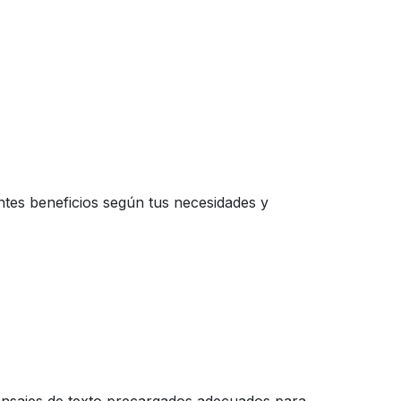
ntes beneficios según tus necesidades y