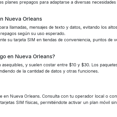
tes planes prepagos para adaptarse a diversas necesidades
 en Nueva Orleans
s para llamadas, mensajes de texto y datos, evitando los alt
s prepagos según su uso esperado.
nte su tarjeta SIM en tiendas de conveniencia, puntos de v
ago en Nueva Orleans?
asequibles, y suelen costar entre $10 y $30. Los paquetes
iendo de la cantidad de datos y otras funciones.
e en Nueva Orleans. Consulta con tu operador local o con 
arjetas SIM físicas, permitiéndote activar un plan móvil sin 