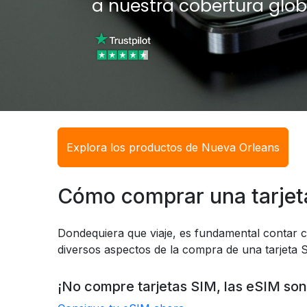
a nuestra cobertura glob
Explora los productos de Nueva Orleans
Cómo comprar una tarjet
Dondequiera que viaje, es fundamental contar c
diversos aspectos de la compra de una tarjeta S
¡No compre tarjetas SIM, las eSIM son