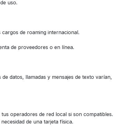
 de uso.
os cargos de roaming internacional.
enta de proveedores o en línea.
 de datos, llamadas y mensajes de texto varían,
tus operadores de red local si son compatibles.
necesidad de una tarjeta física.