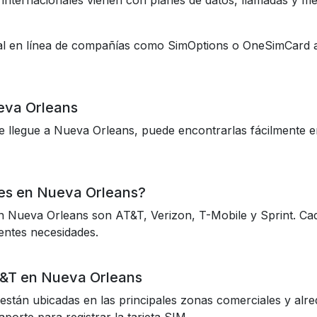
 internacionales vienen con planes de datos, llamadas y 
l en línea de compañías como SimOptions o OneSimCard ant
ueva Orleans
e llegue a Nueva Orleans, puede encontrarlas fácilmente e
res en Nueva Orleans?
 en Nueva Orleans son AT&T, Verizon, T-Mobile y Sprint. C
entes necesidades.
T&T en Nueva Orleans
están ubicadas en las principales zonas comerciales y alre