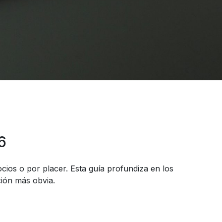
6
cios o por placer. Esta guía profundiza en los
ción más obvia.