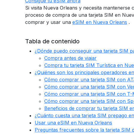
Consigue tu eSIM ahora
Si visita Nueva Orleans y necesita mantenerse 
proceso de compra de una tarjeta SIM en Nueva
comprar y usar una
eSIM en Nueva Orleans
.
Tabla de contenido
¿Dónde puedo conseguir una tarjeta SIM p
Compra antes de viajar
Compra tu tarjeta SIM Turística en Nu
¿Quiénes son los principales operadores e
Cómo comprar una tarjeta SIM con AT
Cómo comprar una tarjeta SIM con Ve
Cómo comprar una tarjeta SIM con T-
Cómo comprar una tarjeta SIM con Spr
Beneficios de comprar tu tarjeta SIM 
¿Cuánto cuesta una tarjeta SIM prepago e
Usar una eSIM en Nueva Orleans
Preguntas frecuentes sobre la tarjeta SIM