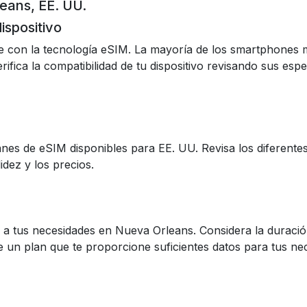
eans, EE. UU.
dispositivo
e con la tecnología eSIM. La mayoría de los smartphones
fica la compatibilidad de tu dispositivo revisando sus espec
anes de eSIM disponibles para EE. UU. Revisa los diferente
idez y los precios.
 a tus necesidades en Nueva Orleans. Considera la duració
ge un plan que te proporcione suficientes datos para tus ne