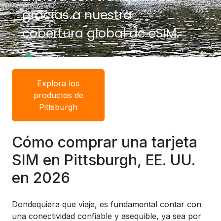
gracias a nuestra
gracias a nuestra
cobertura global de eSIM.
cobertura global de eSIM.
Explora los
productos de
Pittsburgh
Cómo comprar una tarjeta
SIM en Pittsburgh, EE. UU.
en 2026
Dondequiera que viaje, es fundamental contar con
una conectividad confiable y asequible, ya sea por