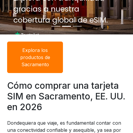
gracias a nuestra
gracias a nuestra
cobertura global de eSIM.
cobertura global de eSIM.
Explora los
productos de
Sacramento
Cómo comprar una tarjeta
SIM en Sacramento, EE. UU.
en 2026
Dondequiera que viaje, es fundamental contar con
una conectividad confiable y asequible, ya sea por