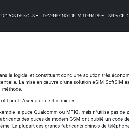
 PROPOS DE NOUS
DEVENEZ NOTRE PARTENAIRE
SERVICE D
ans le logiciel et constituent donc une solution très écono
sentielle. La mise en œuvre d'une solution eSIM SoftSIM e
te méthode.
profil peut s'exécuter de 3 manières :
mple la puce Qualcomm ou MTK), mais n'utilise pas de zon
 fabricants des puces de modem GSM ont publié un code de dé
ême. La plupart des grands fabricants chinois de téléphone