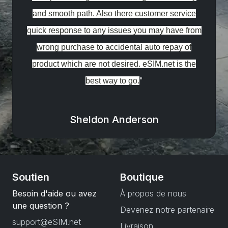
and smooth path. Also there customer service
quick response to any issues you may have from
wrong purchase to accidental auto repay of
product which are not desired. eSIM.net is the
"
best way to go.
Sheldon Anderson
Soutien
Boutique
Besoin d'aide ou avez
À propos de nous
une question ?
Devenez notre partenaire
support@eSIM.net
Livraison