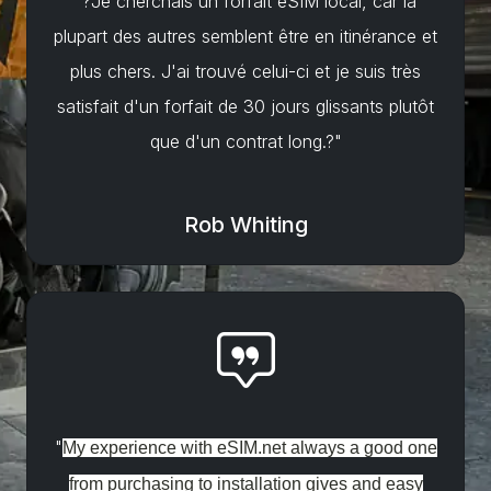
"?Je cherchais un forfait eSIM local, car la
plupart des autres semblent être en itinérance et
plus chers. J'ai trouvé celui-ci et je suis très
satisfait d'un forfait de 30 jours glissants plutôt
que d'un contrat long.?"
Rob Whiting
"
My experience with eSIM.net always a good one
from purchasing to installation gives and easy