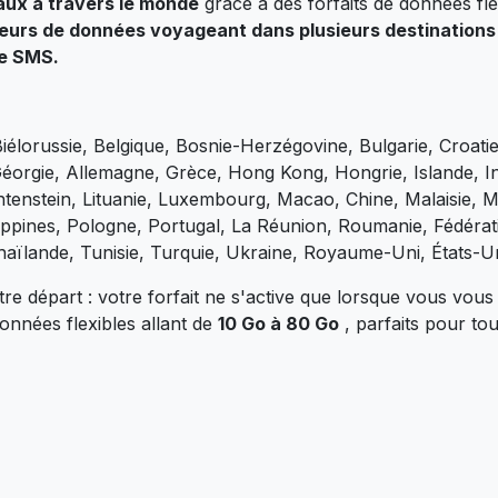
aux à travers le monde
grâce à des forfaits de données fl
eurs de données voyageant dans plusieurs destinations 
de SMS.
 Biélorussie, Belgique, Bosnie-Herzégovine, Bulgarie, Croat
orgie, Allemagne, Grèce, Hong Kong, Hongrie, Islande, Indon
chtenstein, Lituanie, Luxembourg, Macao, Chine, Malaisie,
ippines, Pologne, Portugal, La Réunion, Roumanie, Fédérati
haïlande, Tunisie, Turquie, Ukraine, Royaume-Uni, États-U
votre départ : votre forfait ne s'active que lorsque vous v
onnées flexibles allant de
10 Go à 80 Go
, parfaits pour to