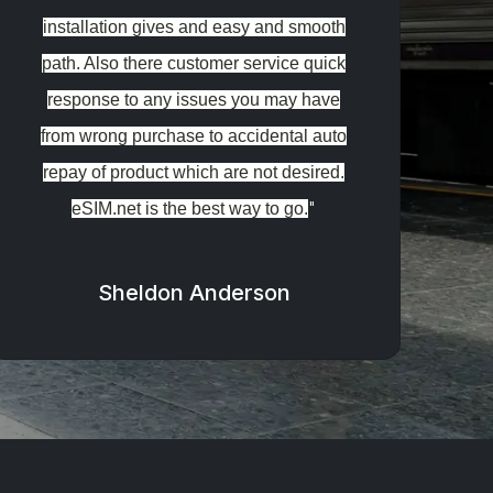
installation gives and easy and smooth
path. Also there customer service quick
response to any issues you may have
from wrong purchase to accidental auto
repay of product which are not desired.
"
eSIM.net is the best way to go.
Sheldon Anderson