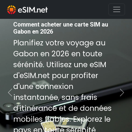
Comment acheter une carte SIM au
Comment acheter une carte SIM au
Gabon en 2026
Gabon en 2026
Planifiez votre voyage au
Planifiez votre voyage au
Gabon en 2026 en toute
Gabon en 2026 en toute
sérénité. Utilisez une eSIM
sérénité. Utilisez une eSIM
d'eSIM.net pour profiter
d'eSIM.net pour profiter
d'une connexion
d'une connexion
instantanée, sans frais
instantanée, sans frais
Previous
Nex
d'itinérance et de données
d'itinérance et de données
mobiles fiables. Explorez le
mobiles fiables. Explorez le
pays en toute sérénité
pays en toute sérénité