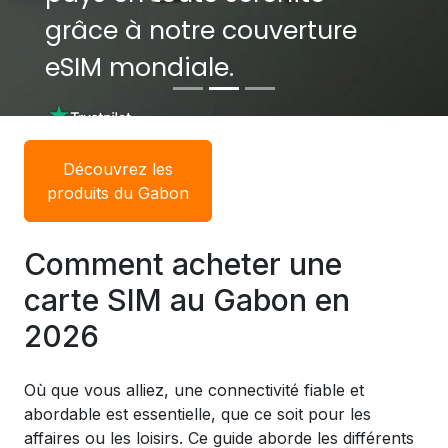
grâce à notre couverture
grâce à notre couverture
eSIM mondiale.
eSIM mondiale.
Découvrez les
produits du Gabon
Comment acheter une
carte SIM au Gabon en
2026
Où que vous alliez, une connectivité fiable et
abordable est essentielle, que ce soit pour les
affaires ou les loisirs. Ce guide aborde les différents