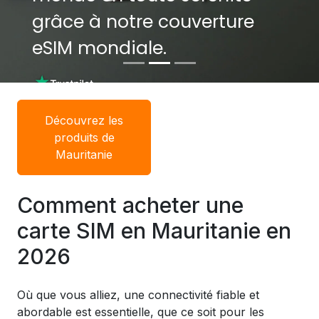
grâce à notre couverture
grâce à notre couverture
eSIM mondiale.
eSIM mondiale.
Découvrez les
produits de
Mauritanie
Comment acheter une
carte SIM en Mauritanie en
2026
Où que vous alliez, une connectivité fiable et
abordable est essentielle, que ce soit pour les