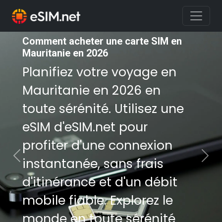
Comment acheter une carte SIM en
Comment acheter une carte SIM en
Mauritanie en 2026
Mauritanie en 2026
Planifiez votre voyage en
Planifiez votre voyage en
Mauritanie en 2026 en
Mauritanie en 2026 en
toute sérénité. Utilisez une
toute sérénité. Utilisez une
eSIM d'eSIM.net pour
eSIM d'eSIM.net pour
profiter d'une connexion
profiter d'une connexion
instantanée, sans frais
instantanée, sans frais
Previous
Nex
d'itinérance et d'un débit
d'itinérance et d'un débit
mobile fiable. Explorez le
mobile fiable. Explorez le
monde en toute sérénité
monde en toute sérénité