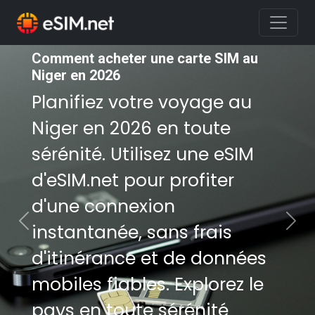
Comment acheter une carte SIM au
Comment acheter une carte SIM au
Niger en 2026
Niger en 2026
Planifiez votre voyage au
Planifiez votre voyage au
Niger en 2026 en toute
Niger en 2026 en toute
sérénité. Utilisez une eSIM
sérénité. Utilisez une eSIM
d'eSIM.net pour profiter
d'eSIM.net pour profiter
d'une connexion
d'une connexion
instantanée, sans frais
instantanée, sans frais
Previous
Nex
d'itinérance et de données
d'itinérance et de données
mobiles fiables. Explorez le
mobiles fiables. Explorez le
pays en toute sérénité
pays en toute sérénité