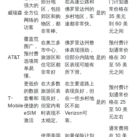
部分地
在高速公路和
门计划通
强大的
区，包括
佛罗里达州的
常价格在
威瑞森
全方位
是的
郊区和购
乡村地区，车
35 美元
网络的
物区，都
速都非常快。
到 60 美
访客
非常棒。
元之间
覆盖范
在奥兰多
佛罗里达州整
预付费计
围广，
市中心、
体表现强劲，
划通常价
预付费
AT&T
旅游区和
但部分内陆地
是的
格在 30
选项简
住宅区都
区表现可能有
至 55 美
单易
非常好
所下滑。
元之间
懂。
更低价
在大多数
在主要道路上
预付费计
的数据
旅游区表
表现良好，但
划通常价
T-
套餐和
现良好，
在一些乡村地
是的
格在 25
Mobile
便捷的
但室内有
区不如
至 50 美
eSIM
时表现不
Verizon可
元左右
激活
太稳定。
靠。
通常费用
使用美国
如果保险计划
在 10 美