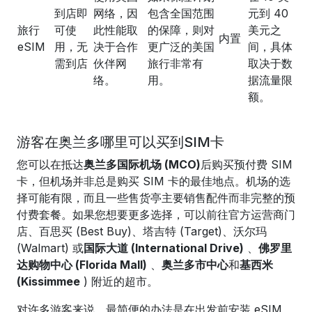
到店即
网络，因
包含全国范围
元到 40
旅行
可使
此性能取
的保障，则对
美元之
内置
eSIM
用，无
决于合作
更广泛的美国
间，具体
需到店
伙伴网
旅行非常有
取决于数
络。
用。
据流量限
额。
游客在奥兰多哪里可以买到SIM卡
您可以在抵达
奥兰多国际机场 (MCO)
后购买预付费 SIM
卡，但机场并非总是购买 SIM 卡的最佳地点。机场的选
择可能有限，而且一些售货亭主要销售配件而非完整的预
付费套餐。如果您想要更多选择，可以前往官方运营商门
店、百思买 (Best Buy)、塔吉特 (Target)、沃尔玛
(Walmart) 或
国际大道 (International Drive)
、
佛罗里
达购物中心 (Florida Mall)
、
奥兰多市中心
和
基西米
(Kissimmee
) 附近的超市。
对许多游客来说，最简便的办法是在出发前安装 eSIM，