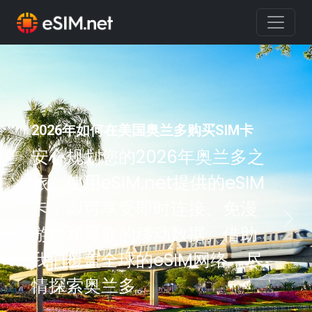
2026年如何在美国奥兰多购买SIM卡
安心规划您的2026年奥兰多之
旅。使用eSIM.net提供的eSIM
卡，即可享受即时连接、免漫
Previous
Nex
游费和可靠的移动数据。借助
我们覆盖全球的eSIM网络，尽
情探索奥兰多。