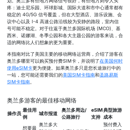
划。奥兰多有些地方网络信号很好，有些地方则令人头
疼：迪士尼乐园、环球影城、国际大道和市中心通常都有
稳定的 4G/5G 信号覆盖，但在大型酒店、游乐设施、会
议中心以及 I-4 高速公路沿线较为安静的路段，室内信
号可能不稳定。对于往返于奥兰多国际机场 (MCO)、基
西米、诺娜湖、冬季公园和各大主题公园的游客来说，合
适的网络比人们想象的更为重要。
本指南对比了美国主要的移动网络运营商，介绍了游客在
奥兰多哪里可以购买预付费SIM卡，并说明了
在美国何时
使用eSIM卡
更为便捷。如果奥兰多只是您长途旅行中的
一站，您可能还需要我们的
美国SIM卡指南
和
圣路易斯
SIM卡指南
。
奥兰多游客的最佳移动网络
最佳用
奥兰多周边/
eSIM
典型旅游
操作员
城市报道
例
公路旅行
支持
成本
奥兰多大
预付费入
想要最