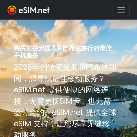
购买前往安提瓜和巴布达旅行的最佳
购买前往安提瓜和巴布达旅行的最佳
手机服务
手机服务
2026年到访安提瓜和巴布达期
2026年到访安提瓜和巴布达期
间，想寻找最佳移动服务？
间，想寻找最佳移动服务？
eSIM.net 提供便捷的网络连
eSIM.net 提供便捷的网络连
接，无需更换SIM卡，也无需
接，无需更换SIM卡，也无需
Previous
Nex
签订合约。eSIM.net 提供全球
签订合约。eSIM.net 提供全球
eSIM 支持，让您尽享无缝移
eSIM 支持，让您尽享无缝移
动服务。
动服务。