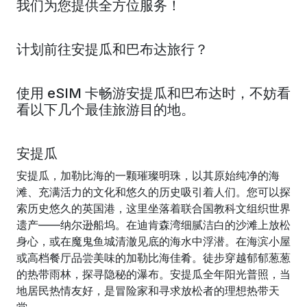
我们为您提供全方位服务！
计划前往安提瓜和巴布达旅行？
使用 eSIM 卡畅游安提瓜和巴布达时，不妨看
看以下几个最佳旅游目的地。
安提瓜
安提瓜，加勒比海的一颗璀璨明珠，以其原始纯净的海
滩、充满活力的文化和悠久的历史吸引着人们。您可以探
索历史悠久的英国港，这里坐落着联合国教科文组织世界
遗产——纳尔逊船坞。在迪肯森湾细腻洁白的沙滩上放松
身心，或在魔鬼鱼城清澈见底的海水中浮潜。在海滨小屋
或高档餐厅品尝美味的加勒比海佳肴。徒步穿越郁郁葱葱
的热带雨林，探寻隐秘的瀑布。安提瓜全年阳光普照，当
地居民热情友好，是冒险家和寻求放松者的理想热带天