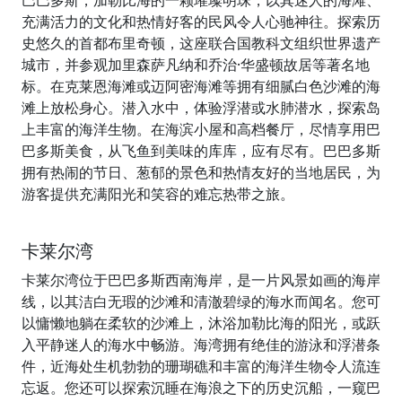
巴巴多斯，加勒比海的一颗璀璨明珠，以其迷人的海滩、
充满活力的文化和热情好客的民风令人心驰神往。探索历
史悠久的首都布里奇顿，这座联合国教科文组织世界遗产
城市，并参观加里森萨凡纳和乔治·华盛顿故居等著名地
标。在克莱恩海滩或迈阿密海滩等拥有细腻白色沙滩的海
滩上放松身心。潜入水中，体验浮潜或水肺潜水，探索岛
上丰富的海洋生物。在海滨小屋和高档餐厅，尽情享用巴
巴多斯美食，从飞鱼到美味的库库，应有尽有。巴巴多斯
拥有热闹的节日、葱郁的景色和热情友好的当地居民，为
游客提供充满阳光和笑容的难忘热带之旅。
卡莱尔湾
卡莱尔湾位于巴巴多斯西南海岸，是一片风景如画的海岸
线，以其洁白无瑕的沙滩和清澈碧绿的海水而闻名。您可
以慵懒地躺在柔软的沙滩上，沐浴加勒比海的阳光，或跃
入平静迷人的海水中畅游。海湾拥有绝佳的游泳和浮潜条
件，近海处生机勃勃的珊瑚礁和丰富的海洋生物令人流连
忘返。您还可以探索沉睡在海浪之下的历史沉船，一窥巴