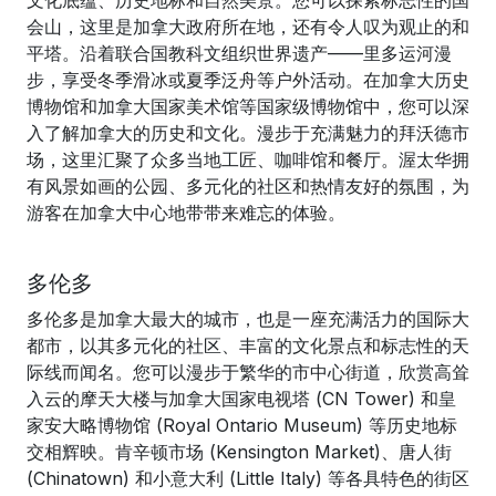
文化底蕴、历史地标和自然美景。您可以探索标志性的国
会山，这里是加拿大政府所在地，还有令人叹为观止的和
平塔。沿着联合国教科文组织世界遗产——里多运河漫
步，享受冬季滑冰或夏季泛舟等户外活动。在加拿大历史
博物馆和加拿大国家美术馆等国家级博物馆中，您可以深
入了解加拿大的历史和文化。漫步于充满魅力的拜沃德市
场，这里汇聚了众多当地工匠、咖啡馆和餐厅。渥太华拥
有风景如画的公园、多元化的社区和热情友好的氛围，为
游客在加拿大中心地带带来难忘的体验。
多伦多
多伦多是加拿大最大的城市，也是一座充满活力的国际大
都市，以其多元化的社区、丰富的文化景点和标志性的天
际线而闻名。您可以漫步于繁华的市中心街道，欣赏高耸
入云的摩天大楼与加拿大国家电视塔 (CN Tower) 和皇
家安大略博物馆 (Royal Ontario Museum) 等历史地标
交相辉映。肯辛顿市场 (Kensington Market)、唐人街
(Chinatown) 和小意大利 (Little Italy) 等各具特色的街区