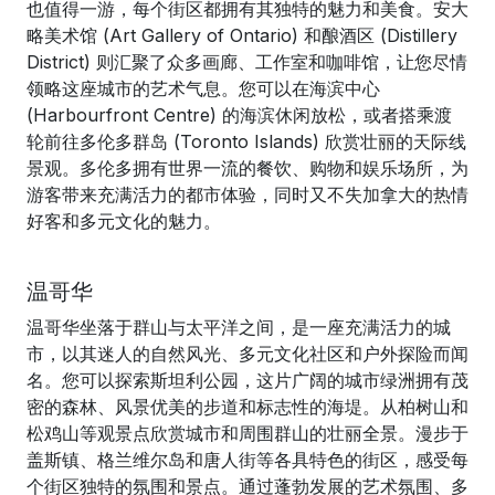
也值得一游，每个街区都拥有其独特的魅力和美食。安大
略美术馆 (Art Gallery of Ontario) 和酿酒区 (Distillery
District) 则汇聚了众多画廊、工作室和咖啡馆，让您尽情
领略这座城市的艺术气息。您可以在海滨中心
(Harbourfront Centre) 的海滨休闲放松，或者搭乘渡
轮前往多伦多群岛 (Toronto Islands) 欣赏壮丽的天际线
景观。多伦多拥有世界一流的餐饮、购物和娱乐场所，为
游客带来充满活力的都市体验，同时又不失加拿大的热情
好客和多元文化的魅力。
温哥华
温哥华坐落于群山与太平洋之间，是一座充满活力的城
市，以其迷人的自然风光、多元文化社区和户外探险而闻
名。您可以探索斯坦利公园，这片广阔的城市绿洲拥有茂
密的森林、风景优美的步道和标志性的海堤。从柏树山和
松鸡山等观景点欣赏城市和周围群山的壮丽全景。漫步于
盖斯镇、格兰维尔岛和唐人街等各具特色的街区，感受每
个街区独特的氛围和景点。通过蓬勃发展的艺术氛围、多