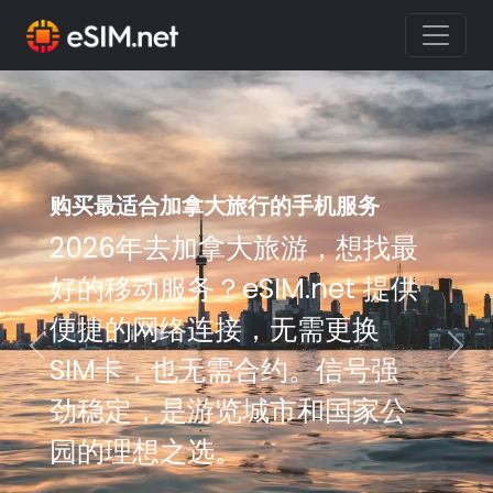
购买最适合加拿大旅行的手机服务
购买最适合加拿大旅行的手机服务
2026年去加拿大旅游，想找最
2026年去加拿大旅游，想找最
好的移动服务？eSIM.net 提供
好的移动服务？eSIM.net 提供
便捷的网络连接，无需更换
便捷的网络连接，无需更换
Previous
Nex
SIM卡，也无需合约。信号强
SIM卡，也无需合约。信号强
劲稳定，是游览城市和国家公
劲稳定，是游览城市和国家公
园的理想之选。
园的理想之选。