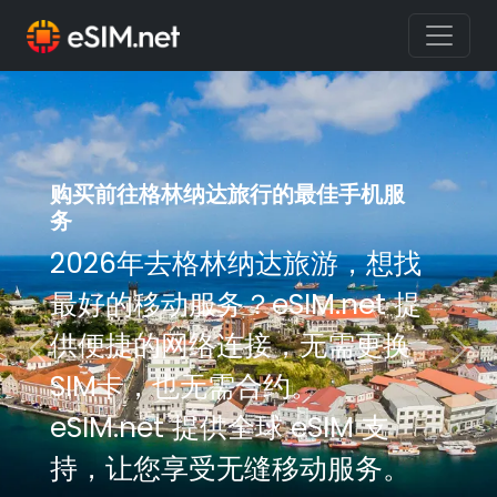
购买前往格林纳达旅行的最佳手机服
务
2026年去格林纳达旅游，想找
最好的移动服务？eSIM.net 提
供便捷的网络连接，无需更换
Previous
Nex
SIM卡，也无需合约。
eSIM.net 提供全球 eSIM 支
持，让您享受无缝移动服务。