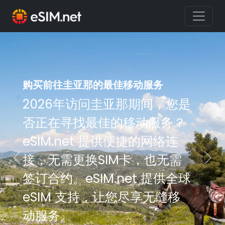
购买前往圭亚那的最佳移动服务
购买前往圭亚那的最佳移动服务
2026年访问圭亚那期间，您是
2026年访问圭亚那期间，您是
否正在寻找最佳的移动服务？
否正在寻找最佳的移动服务？
eSIM.net 提供便捷的网络连
eSIM.net 提供便捷的网络连
接，无需更换SIM卡，也无需
接，无需更换SIM卡，也无需
Previous
Nex
签订合约。eSIM.net 提供全球
签订合约。eSIM.net 提供全球
eSIM 支持，让您尽享无缝移
eSIM 支持，让您尽享无缝移
动服务。
动服务。