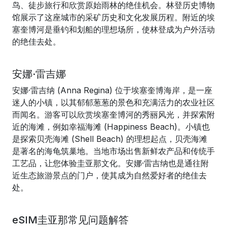
鸟、徒步旅行和欣赏原始雨林的绝佳机会。林登历史博物
馆展示了这座城市的采矿历史和文化发展历程。附近的埃
塞奎博河是垂钓和划船的理想场所，使林登成为户外活动
的绝佳去处。
安娜·雷吉娜
安娜·雷吉纳 (Anna Regina) 位于埃塞奎博海岸，是一座
迷人的小镇，以其郁郁葱葱的景色和充满活力的农业社区
而闻名。游客可以欣赏埃塞奎博河的秀丽风光，并探索附
近的海滩，例如幸福海滩 (Happiness Beach)。小镇也
是探索贝壳海滩 (Shell Beach) 的理想起点，贝壳海滩
是著名的海龟筑巢地。当地市场出售新鲜农产品和传统手
工艺品，让您体验圭亚那文化。安娜·雷吉纳也是通往附
近生态旅游景点的门户，使其成为自然爱好者的绝佳去
处。
eSIM圭亚那常见问题解答