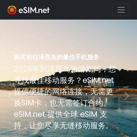
购买前往泽西岛的最佳手机服务
2026年到泽西岛旅游期间，想
寻找最佳移动服务？eSIM.net
提供便捷的网络连接，无需更
Previous
Nex
换SIM卡，也无需签订合约。
eSIM.net 提供全球 eSIM 支
持，让您尽享无缝移动服务。