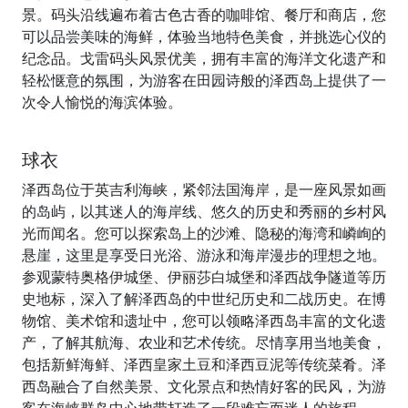
景。码头沿线遍布着古色古香的咖啡馆、餐厅和商店，您
可以品尝美味的海鲜，体验当地特色美食，并挑选心仪的
纪念品。戈雷码头风景优美，拥有丰富的海洋文化遗产和
轻松惬意的氛围，为游客在田园诗般的泽西岛上提供了一
次令人愉悦的海滨体验。
球衣
泽西岛位于英吉利海峡，紧邻法国海岸，是一座风景如画
的岛屿，以其迷人的海岸线、悠久的历史和秀丽的乡村风
光而闻名。您可以探索岛上的沙滩、隐秘的海湾和嶙峋的
悬崖，这里是享受日光浴、游泳和海岸漫步的理想之地。
参观蒙特奥格伊城堡、伊丽莎白城堡和泽西战争隧道等历
史地标，深入了解泽西岛的中世纪历史和二战历史。在博
物馆、美术馆和遗址中，您可以领略泽西岛丰富的文化遗
产，了解其航海、农业和艺术传统。尽情享用当地美食，
包括新鲜海鲜、泽西皇家土豆和泽西豆泥等传统菜肴。泽
西岛融合了自然美景、文化景点和热情好客的民风，为游