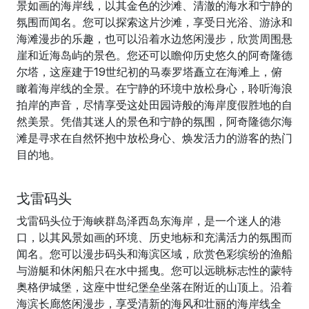
景如画的海岸线，以其金色的沙滩、清澈的海水和宁静的
氛围而闻名。您可以探索这片沙滩，享受日光浴、游泳和
海滩漫步的乐趣，也可以沿着水边悠闲漫步，欣赏周围悬
崖和近海岛屿的景色。您还可以瞻仰历史悠久的阿奇隆德
尔塔，这座建于19世纪初的马泰罗塔矗立在海滩上，俯
瞰着海岸线的全景。在宁静的环境中放松身心，聆听海浪
拍岸的声音，尽情享受这处田园诗般的海岸度假胜地的自
然美景。凭借其迷人的景色和宁静的氛围，阿奇隆德尔海
滩是寻求在自然怀抱中放松身心、焕发活力的游客的热门
目的地。
戈雷码头
戈雷码头位于海峡群岛泽西岛东海岸，是一个迷人的港
口，以其风景如画的环境、历史地标和充满活力的氛围而
闻名。您可以漫步码头和海滨区域，欣赏色彩缤纷的渔船
与游艇和休闲船只在水中摇曳。您可以远眺标志性的蒙特
奥格伊城堡，这座中世纪堡垒坐落在附近的山顶上。沿着
海滨长廊悠闲漫步，享受清新的海风和壮丽的海岸线全