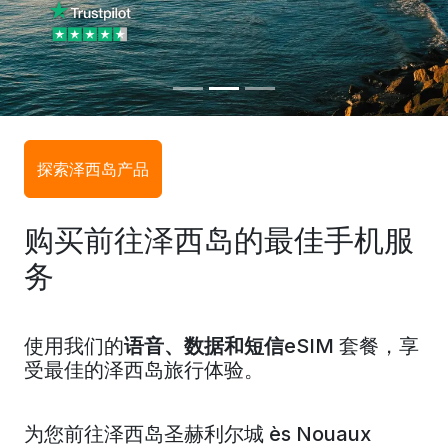
探索泽西岛产品
购买前往泽西岛的最佳手机服
务
使用我们的
语音、数据和短信
eSIM 套餐，享
受最佳的泽西岛旅行体验。
为您前往
泽西岛
圣赫利尔
城 ès Nouaux