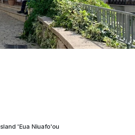
Island
'Eua
Niuafo'ou