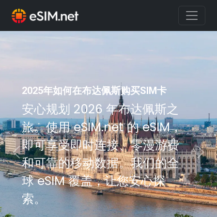
2025年如何在布达佩斯购买SIM卡
安心规划 2026 年布达佩斯之
旅。使用 eSIM.net 的 eSIM，
即可享受即时连接、零漫游费
Previous
Nex
和可靠的移动数据。我们的全
球 eSIM 覆盖，让您安心探
索。