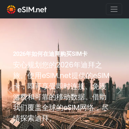
2026年如何在迪拜购买SIM卡
安心规划您的2026年迪拜之
旅。使用eSIM.net提供的eSIM
卡，即可享受即时连接、免漫
Previous
Nex
游费和可靠的移动数据。借助
我们覆盖全球的eSIM网络，尽
情探索迪拜。