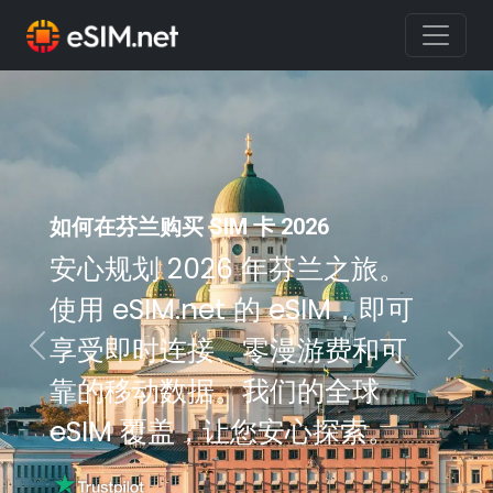
如何在芬兰购买 SIM 卡 2026
安心规划 2026 年芬兰之旅。
使用 eSIM.net 的 eSIM，即可
享受即时连接、零漫游费和可
Previous
Nex
靠的移动数据。我们的全球
eSIM 覆盖，让您安心探索。