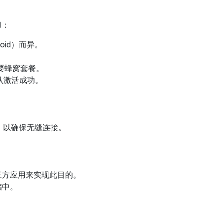
M：
oid）而异。
次要蜂窝套餐。
认激活成功。
，以确保无缝连接。
三方应用来实现此目的。
储中。