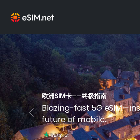
欧洲SIM卡——终极指南
Blazing-fast 5G eSIM—ins
Previous
future of mobile.