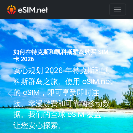
如何在特克斯和凯科斯群岛购买 SIM
卡 2026
安心规划 2026 年特克斯和凯
科斯群岛之旅。使用 eSIM.net
的 eSIM，即可享受即时连
Previous
Nex
接、零漫游费和可靠的移动数
据。我们的全球 eSIM 覆盖，
让您安心探索。