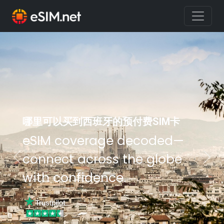
哪里可以买到西班牙的预付费SIM卡
eSIM coverage decoded—
connect across the globe
Previous
Nex
with confidence.