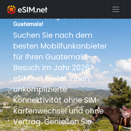
Sichern Sie sich den besten
Mobilfunkvertrag für Ihre Reise nach
Guatemala!
Suchen Sie nach dem
besten Mobilfunkanbieter
für Ihren Guatemala-
Besuch im Jahr 2026?
eSIM.net bietet Ihnen
unkomplizierte
Previous
Nex
Konnektivität ohne SIM-
Kartenwechsel und ohne
Vertrag. Genießen Sie