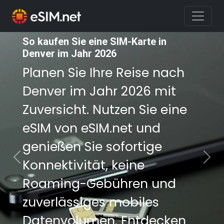
So kaufen Sie eine SIM-Karte in
So kaufen Sie eine SIM-Karte in
Denver im Jahr 2026
Denver im Jahr 2026
Planen Sie Ihre Reise nach
Planen Sie Ihre Reise nach
Denver im Jahr 2026 mit
Denver im Jahr 2026 mit
Zuversicht. Nutzen Sie eine
Zuversicht. Nutzen Sie eine
eSIM von eSIM.net und
eSIM von eSIM.net und
genießen Sie sofortige
genießen Sie sofortige
Konnektivität, keine
Konnektivität, keine
Previous
Nex
Roaming-Gebühren und
Roaming-Gebühren und
zuverlässiges mobiles
zuverlässiges mobiles
Datenvolumen. Entdecken
Datenvolumen. Entdecken