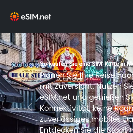
So kaufen Sie eine SIM-Karte in 
Planen Sie Ihre Reise n
mit Zuversicht. Nutzen Si
eSIM.net und genießen Si
Konnektivität, keine Ro
Previous
zuverlässiges mobiles D
Entdecken Sie die Stadt 