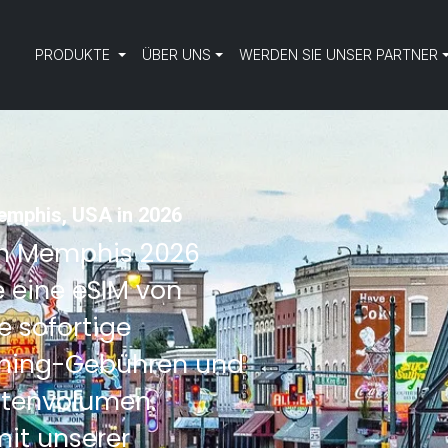
PRODUKTE
ÜBER UNS
WERDEN SIE UNSER PARTNER
Memphis, USA in 2026
ach Memphis 2026
e eine eSIM von
e sofortige
aming-Gebühren und
atenvolumen.
mit unserer