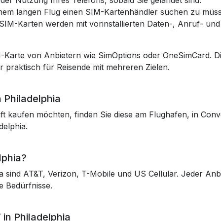
 der Nutzung Ihres Telefons, sobald Sie gelandet sind.
inem langen Flug einen SIM-Kartenhändler suchen zu müs
e SIM-Karten werden mit vorinstallierten Daten-, Anruf- und
M-Karte von Anbietern wie SimOptions oder OneSimCard. Di
r praktisch für Reisende mit mehreren Zielen.
 Philadelphia
ft kaufen möchten, finden Sie diese am Flughafen, in Conve
delphia.
lphia?
hia sind AT&T, Verizon, T-Mobile und US Cellular. Jeder A
e Bedürfnisse.
in Philadelphia