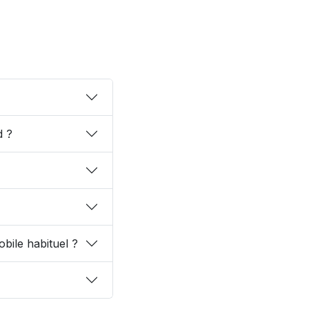
d ?
bile habituel ?