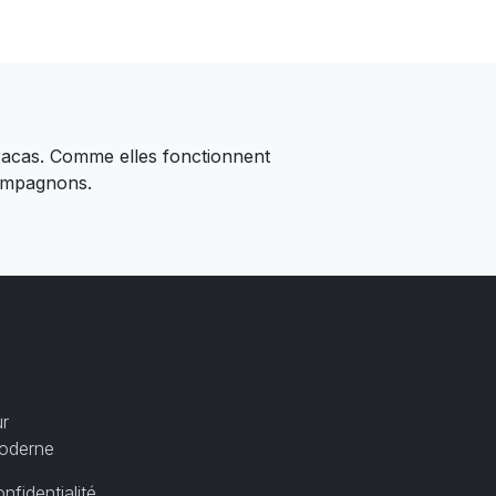
racas. Comme elles fonctionnent
compagnons.
ur
moderne
nfidentialité