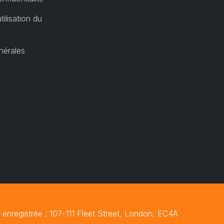
tilisation du
nérales
nregistrée : 107-111 Fleet Street, London, EC4A