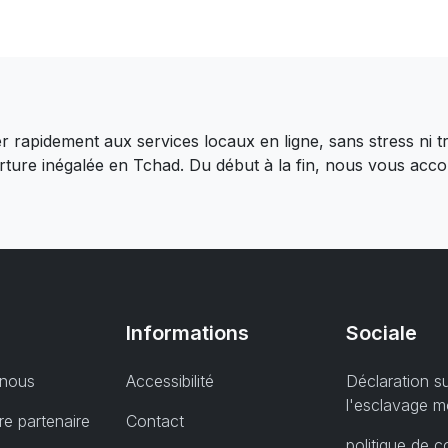
rapidement aux services locaux en ligne, sans stress ni t
verture inégalée en Tchad. Du début à la fin, nous vous ac
Informations
Sociale
 nous
Accessibilité
Déclaration s
l'esclavage 
e partenaire
Contact
politique de co