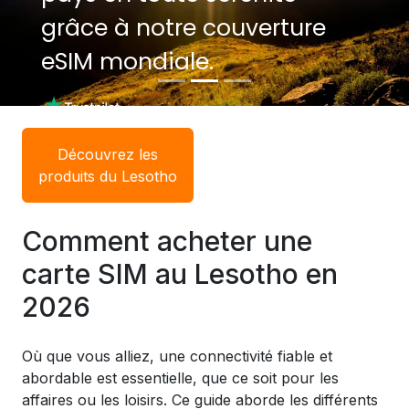
grâce à notre couverture
grâce à notre couverture
eSIM mondiale.
eSIM mondiale.
Découvrez les
produits du Lesotho
Comment acheter une
carte SIM au Lesotho en
2026
Où que vous alliez, une connectivité fiable et
abordable est essentielle, que ce soit pour les
affaires ou les loisirs. Ce guide aborde les différents