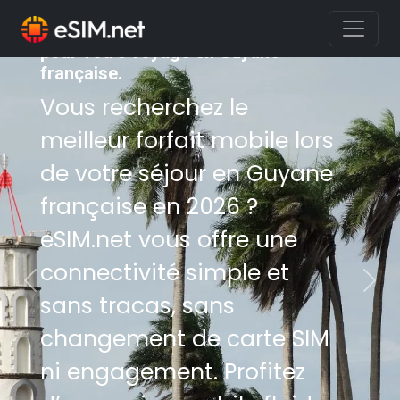
Achetez le meilleur forfait mobile
pour votre voyage en Guyane
française.
Vous recherchez le
meilleur forfait mobile lors
de votre séjour en Guyane
française en 2026 ?
eSIM.net vous offre une
connectivité simple et
Previous
Nex
sans tracas, sans
changement de carte SIM
ni engagement. Profitez