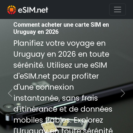
Comment acheter une carte SIM en
Comment acheter une carte SIM en
Uruguay en 2026
Uruguay en 2026
Planifiez votre voyage en
Planifiez votre voyage en
Uruguay en 2026 en toute
Uruguay en 2026 en toute
sérénité. Utilisez une eSIM
sérénité. Utilisez une eSIM
d'eSIM.net pour profiter
d'eSIM.net pour profiter
d'une connexion
d'une connexion
instantanée, sans frais
instantanée, sans frais
Previous
Nex
d'itinérance et de données
d'itinérance et de données
mobiles fiables. Explorez
mobiles fiables. Explorez
l'Uruguay en toute sérénité
l'Uruguay en toute sérénité