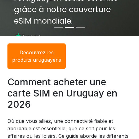
grâce à notre couverture
grâce à notre couverture
eSIM mondiale.
eSIM mondiale.
Découvrez les
produits uruguayens
Comment acheter une
carte SIM en Uruguay en
2026
Où que vous alliez, une connectivité fiable et
abordable est essentielle, que ce soit pour les
affaires ou les loisirs. Ce guide aborde les différents