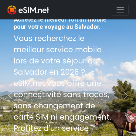
Achetez le meilleur forfait mobile
pour votre voyage au Salvador.
Vous recherchez le
meilleur service mobile
lors de votre séjour au
Salvador en 2026 ?
eSIM.net vous offre une
connectivité sans tracas,
Previous
Nex
sans changement de
carte SIM ni engagement.
Profitez d’un service