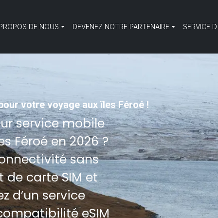
 PROPOS DE NOUS
DEVENEZ NOTRE PARTENAIRE
SERVICE D
 pour votre voyage aux îles Féroé !
eur service mobile
les Féroé en 2026 ?
connectivité sans
 de carte SIM et
z d’un service
compatibilité eSIM