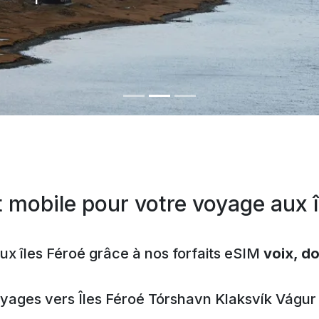
.
t mobile pour votre voyage aux î
ux îles Féroé grâce à nos forfaits eSIM
voix, d
oyages vers
Îles Féroé
Tórshavn
Klaksvík
Vágur