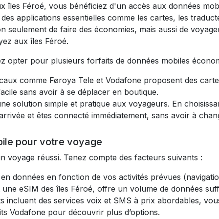
 îles Féroé, vous bénéficiez d'un accès aux données mobiles
er des applications essentielles comme les cartes, les tradu
n seulement de faire des économies, mais aussi de voyager 
ez aux îles Féroé.
ez opter pour plusieurs forfaits de données mobiles écono
ocaux comme Føroya Tele et Vodafone proposent des cartes
acile sans avoir à se déplacer en boutique.
ne solution simple et pratique aux voyageurs. En choisissan
e arrivée et êtes connecté immédiatement, sans avoir à cha
bile pour votre voyage
 un voyage réussi. Tenez compte des facteurs suivants :
en données en fonction de vos activités prévues (navigatio
une eSIM des îles Féroé, offre un volume de données suff
s incluent des services voix et SMS à prix abordables, v
its Vodafone pour découvrir plus d’options.