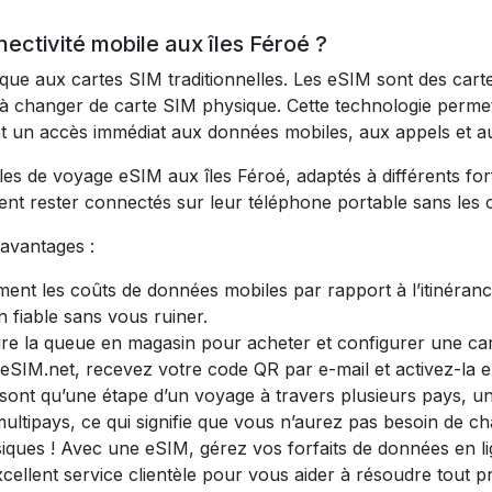
ectivité mobile aux îles Féroé ?
ique aux cartes SIM traditionnelles. Les eSIM sont des cart
ir à changer de carte SIM physique. Cette technologie perme
rant un accès immédiat aux données mobiles, aux appels et a
de voyage eSIM aux îles Féroé, adaptés à différents forfai
ent rester connectés sur leur téléphone portable sans les c
 avantages :
nt les coûts de données mobiles par rapport à l’itinérance
 fiable sans vous ruiner.
ire la queue en magasin pour acheter et configurer une ca
 eSIM.net, recevez votre code QR par e-mail et activez-la 
e sont qu’une étape d’un voyage à travers plusieurs pays, 
ltipays, ce qui signifie que vous n’aurez pas besoin de ch
siques ! Avec une eSIM, gérez vos forfaits de données en li
cellent service clientèle pour vous aider à résoudre tout 