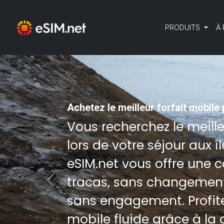
PRODUITS
À
Achetez le meilleur forfait mobile
Vous recherchez le meill
lors de votre séjour aux î
eSIM.net vous offre une 
tracas, sans changement
Previous
sans engagement. Profite
mobile fluide grâce à la 