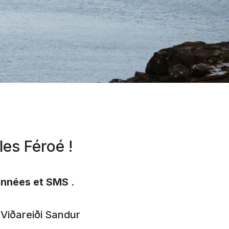
les Féroé !
onnées et SMS
.
Viðareiði
Sandur