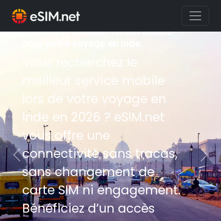
Achetez le meilleur forfait mobile
pour votre voyage en Inde.
Vous recherchez le
meilleur service mobile
lors de votre voyage en
Inde en 2026 ? eSIM.net
vous offre une
connectivité sans tracas,
Previous
Nex
sans changement de
carte SIM ni engagement.
Bénéficiez d’un accès