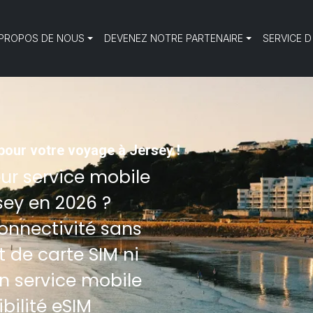
 PROPOS DE NOUS
DEVENEZ NOTRE PARTENAIRE
SERVICE D
 pour votre voyage à Jersey !
eur service mobile
rsey en 2026 ?
connectivité sans
 de carte SIM ni
n service mobile
bilité eSIM