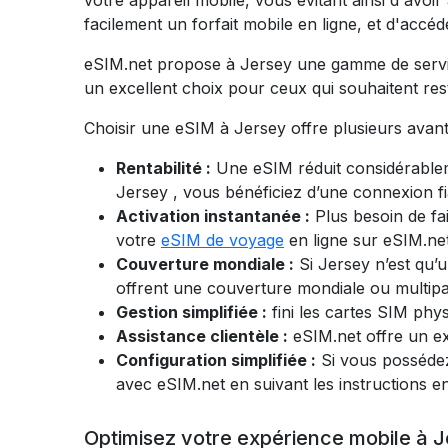
votre appareil mobile, vous évitant ainsi d'avo
facilement un forfait mobile en ligne, et d'acc
eSIM.net propose à Jersey une gamme de services
un excellent choix pour ceux qui souhaitent res
Choisir une eSIM à Jersey offre plusieurs avant
Rentabilité :
Une eSIM réduit considérableme
Jersey
, vous bénéficiez d’une connexion fi
Activation instantanée :
Plus besoin de f
votre
eSIM de voyage
en ligne sur eSIM.ne
Couverture mondiale :
Si Jersey n’est qu’
offrent une couverture mondiale ou multipa
Gestion simplifiée :
fini les cartes SIM phy
Assistance clientèle :
eSIM.net offre un ex
Configuration simplifiée :
Si vous posséde
avec eSIM.net en suivant les instructions 
Optimisez votre expérience mobile à 