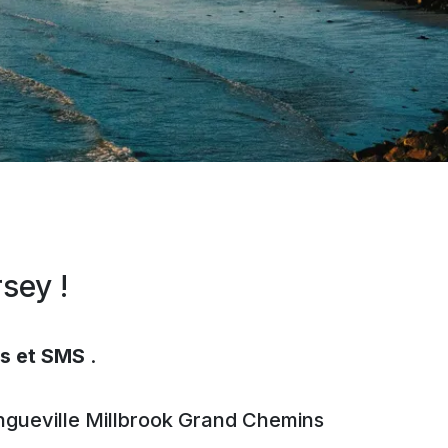
sey !
es et SMS
.
gueville
Millbrook
Grand Chemins