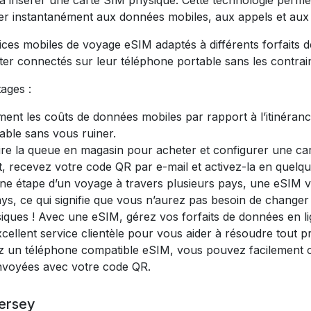
ir à insérer une carte SIM physique. Cette technologie perm
éder instantanément aux données mobiles, aux appels et aux
 mobiles de voyage eSIM adaptés à différents forfaits de d
ter connectés sur leur téléphone portable sans les contrain
ages :
nt les coûts de données mobiles par rapport à l’itinérance
able sans vous ruiner.
aire la queue en magasin pour acheter et configurer une c
t, recevez votre code QR par e-mail et activez-la en quelq
une étape d’un voyage à travers plusieurs pays, une eSIM 
ys, ce qui signifie que vous n’aurez pas besoin de changer
siques ! Avec une eSIM, gérez vos forfaits de données en li
cellent service clientèle pour vous aider à résoudre tout 
z un téléphone compatible eSIM, vous pouvez facilement c
envoyées avec votre code QR.
Jersey