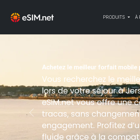
PRODUITS
À
Achetez le meilleur forfait mobile
Vous recherchez le meill
lors de votre séjour à Je
eSIM.net vous offre une 
tracas, sans changement
Previous
engagement. Profitez d’u
fluide grâce à la compati