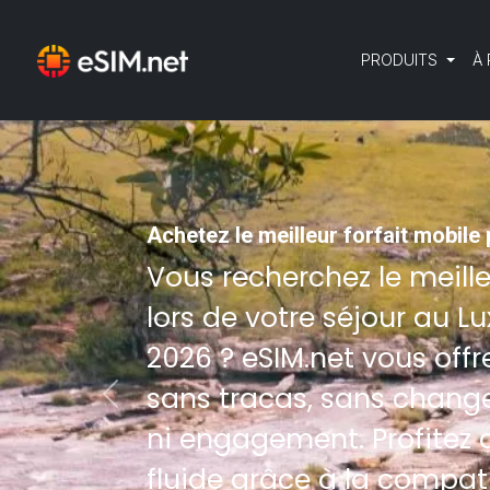
PRODUITS
À
Achetez le meilleur forfait mobil
Vous recherchez le meill
lors de votre séjour au 
2026 ? eSIM.net vous offr
sans tracas, sans chang
Previous
ni engagement. Profitez 
fluide grâce à la compati