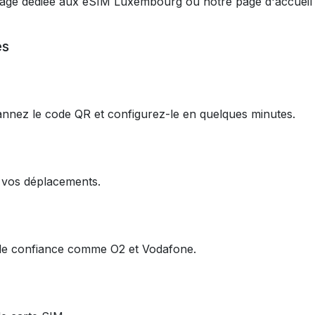
 page dédiée aux eSIM Luxembourg ou notre page d'accueil p
es
annez le code QR et configurez-le en quelques minutes.
e vos déplacements.
u de confiance comme O2 et Vodafone.