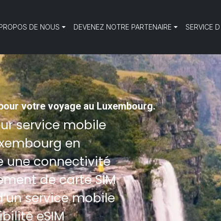
 PROPOS DE NOUS
DEVENEZ NOTRE PARTENAIRE
SERVICE D
e pour votre voyage au Luxembourg.
eur service mobile
Luxembourg en
e une connectivité
ement de carte SIM
d’un service mobile
bilité eSIM