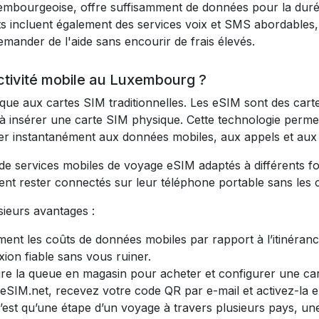
embourgeoise, offre suffisamment de données pour la durée
ts incluent également des services voix et SMS abordable
emander de l'aide sans encourir de frais élevés.
ctivité mobile au Luxembourg ?
ique aux cartes SIM traditionnelles. Les eSIM sont des cart
ir à insérer une carte SIM physique. Cette technologie perm
céder instantanément aux données mobiles, aux appels et a
rvices mobiles de voyage eSIM adaptés à différents forfai
ent rester connectés sur leur téléphone portable sans les c
ieurs avantages :
nt les coûts de données mobiles par rapport à l’itinérance
ion fiable sans vous ruiner.
aire la queue en magasin pour acheter et configurer une c
 eSIM.net, recevez votre code QR par e-mail et activez-la 
’est qu’une étape d’un voyage à travers plusieurs pays, un