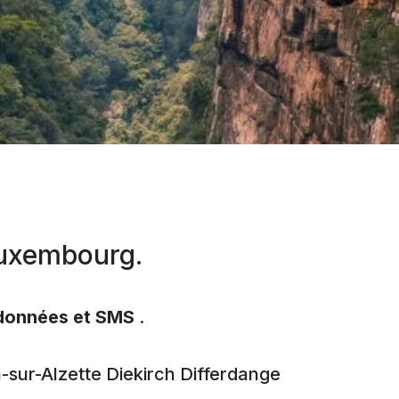
 Luxembourg.
 données et SMS
.
-sur-Alzette
Diekirch
Differdange