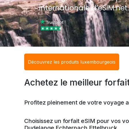
internationale d’eSIM.net
Découvrez les produits luxembourgeois
Achetez le meilleur forfa
Profitez pleinement de votre voyage 
Choisissez un forfait eSIM pour vos v
Dudelange
Echternach
Ettelbruck