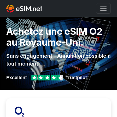
Achetez une eSIM O2
au Royaume-Uni.
Sans engagement - Annulation possible à
tout moment