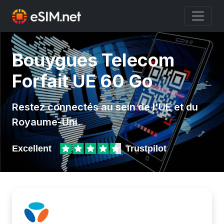
Bouygues Telecom
Forfait UE 60 Go
Restez connectés au sein de l'UE et du
Royaume-Uni.