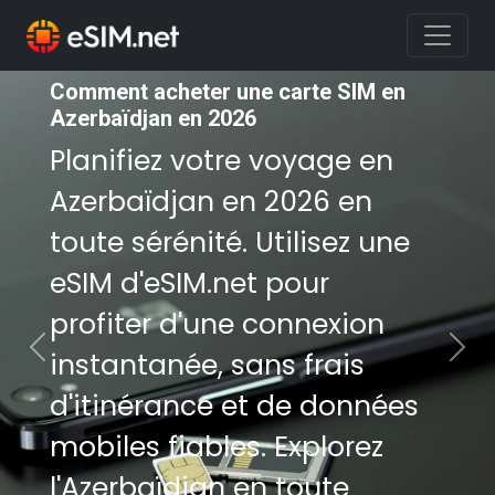
Comment acheter une carte SIM en
Comment acheter une carte SIM en
Azerbaïdjan en 2026
Azerbaïdjan en 2026
Planifiez votre voyage en
Planifiez votre voyage en
Azerbaïdjan en 2026 en
Azerbaïdjan en 2026 en
toute sérénité. Utilisez une
toute sérénité. Utilisez une
eSIM d'eSIM.net pour
eSIM d'eSIM.net pour
profiter d'une connexion
profiter d'une connexion
instantanée, sans frais
instantanée, sans frais
Previous
Nex
d'itinérance et de données
d'itinérance et de données
mobiles fiables. Explorez
mobiles fiables. Explorez
l'Azerbaïdjan en toute
l'Azerbaïdjan en toute