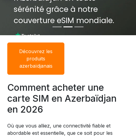
sérénité grâce à notre
sérénité grâce à notre
couverture eSIM mondiale.
couverture eSIM mondiale.
Découvrez les
produits
azerbaïdjanais
Comment acheter une
carte SIM en Azerbaïdjan
en 2026
Où que vous alliez, une connectivité fiable et
abordable est essentielle, que ce soit pour les