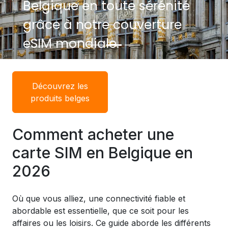
Belgique en toute sérénité
Belgique en toute sérénité
grâce à notre couverture
grâce à notre couverture
eSIM mondiale.
eSIM mondiale.
Découvrez les
produits belges
Comment acheter une
carte SIM en Belgique en
2026
Où que vous alliez, une connectivité fiable et
abordable est essentielle, que ce soit pour les
affaires ou les loisirs. Ce guide aborde les différents