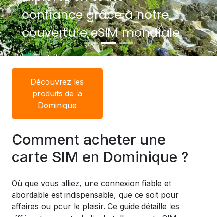
confiance grâce à notre
confiance grâce à notre
couverture eSIM mondiale.
couverture eSIM mondiale.
Découvrez les
produits de la
Dominique
Comment acheter une
carte SIM en Dominique ?
Où que vous alliez, une connexion fiable et
abordable est indispensable, que ce soit pour
affaires ou pour le plaisir. Ce guide détaille les