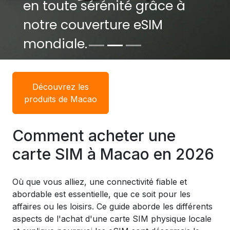
en toute sérénité grâce à
en toute sérénité grâce à
notre couverture eSIM
notre couverture eSIM
mondiale.
mondiale.
Découvrez les
produits de Macao
Comment acheter une
carte SIM à Macao en 2026
Où que vous alliez, une connectivité fiable et
abordable est essentielle, que ce soit pour les
affaires ou les loisirs. Ce guide aborde les différents
aspects de l'achat d'une carte SIM physique locale