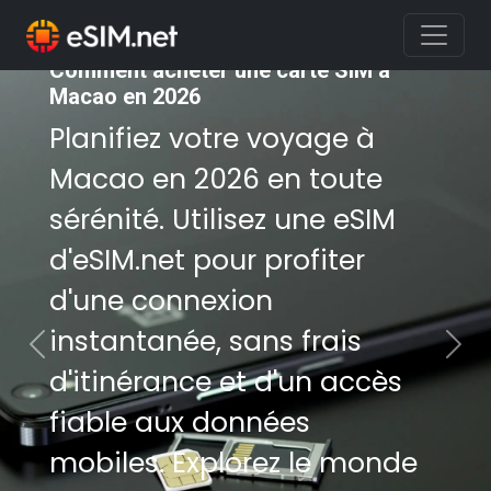
Comment acheter une carte SIM à
Comment acheter une carte SIM à
Macao en 2026
Macao en 2026
Planifiez votre voyage à
Planifiez votre voyage à
Macao en 2026 en toute
Macao en 2026 en toute
sérénité. Utilisez une eSIM
sérénité. Utilisez une eSIM
d'eSIM.net pour profiter
d'eSIM.net pour profiter
d'une connexion
d'une connexion
instantanée, sans frais
instantanée, sans frais
Previous
Nex
d'itinérance et d'un accès
d'itinérance et d'un accès
fiable aux données
fiable aux données
mobiles. Explorez le monde
mobiles. Explorez le monde